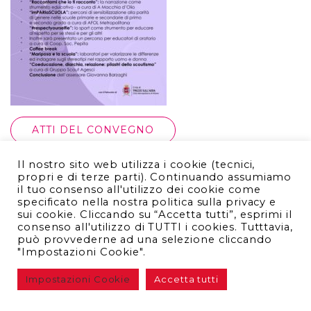
ATTI DEL CONVEGNO
Il nostro sito web utilizza i cookie (tecnici,
propri e di terze parti). Continuando assumiamo
il tuo consenso all'utilizzo dei cookie come
specificato nella nostra politica sulla privacy e
ASSOCIAZIONE MARIPOSA ODV – Cell. 331.125.53.95 – Via
sui cookie. Cliccando su “Accetta tutti”, esprimi il
Giovine Italia, 7 – 20056 Trezzo sull’Adda (MI) –
consenso all'utilizzo di TUTTI i cookies. Tutttavia,
malamore@live.it
può provvederne ad una selezione cliccando
"Impostazioni Cookie".
Impostazioni Cookie
Accetta tutti